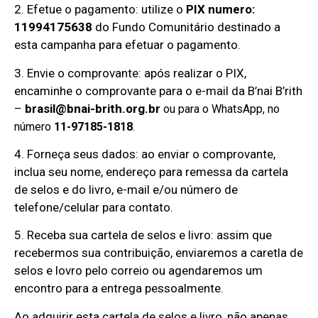
2. Efetue o pagamento: utilize o
PIX numero:
11994175638
do Fundo Comunitário destinado a
esta campanha para efetuar o pagamento.
3. Envie o comprovante: após realizar o PIX,
encaminhe o comprovante para o
e-mail da B’nai B’rith
–
brasil@bnai-brith.org.br
ou para o WhatsApp, no
número
11-97185-1818
.
4. Forneça seus dados: ao enviar o comprovante,
inclua seu nome, endereço para remessa da cartela
de selos e do livro, e-mail e/ou número de
telefone/celular para contato.
5. Receba sua cartela de selos e livro: assim que
recebermos sua contribuição, enviaremos a caretla de
selos e lovro pelo correio ou agendaremos um
encontro para a entrega pessoalmente.
Ao adquirir esta cartela de selos e livro, não apenas